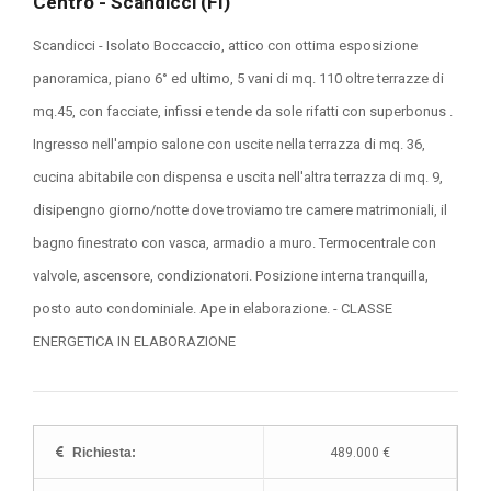
Centro - Scandicci (FI)
Scandicci - Isolato Boccaccio, attico con ottima esposizione
panoramica, piano 6° ed ultimo, 5 vani di mq. 110 oltre terrazze di
mq.45, con facciate, infissi e tende da sole rifatti con superbonus .
Ingresso nell'ampio salone con uscite nella terrazza di mq. 36,
cucina abitabile con dispensa e uscita nell'altra terrazza di mq. 9,
disipengno giorno/notte dove troviamo tre camere matrimoniali, il
bagno finestrato con vasca, armadio a muro. Termocentrale con
valvole, ascensore, condizionatori. Posizione interna tranquilla,
posto auto condominiale. Ape in elaborazione. - CLASSE
ENERGETICA IN ELABORAZIONE
Richiesta:
489.000 €