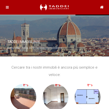
TADDEI IMMOBILIARE
Benvenuti nella APP Taddei Immobiliare
Cercare tra i nostri immobili è ancora più semplice e
veloce: